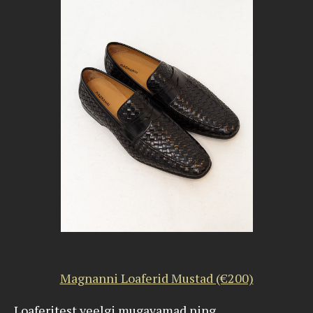
Magnanni Loaferid Mustad (€200)
Loaferitest veelgi mugavamad ning