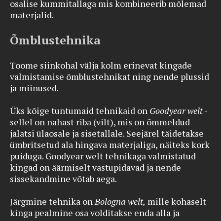
osalise kummitallaga mis kombineerib mõlemad
materjalid.
Õmblustehnika
Toome siinkohal välja kolm erinevat kingade
valmistamise õmblustehnikat ning nende plussid
ja miinused.
Üks kõige tuntumaid tehnikaid on
Goodyear welt
-
sellel on nahast riba (vilt), mis on õmmeldud
jalatsi ülaosale ja sisetallale. Seejärel täidetakse
ümbritsetud ala hingava materjaliga, näiteks kork
puiduga. Goodyear welt tehnikaga valmistatud
kingad on äärmiselt vastupidavad ja nende
sissekandmine võtab aega.
Järgmine tehnika on
Bologna welt,
mille kohaselt
kinga pealmine osa volditakse enda alla ja