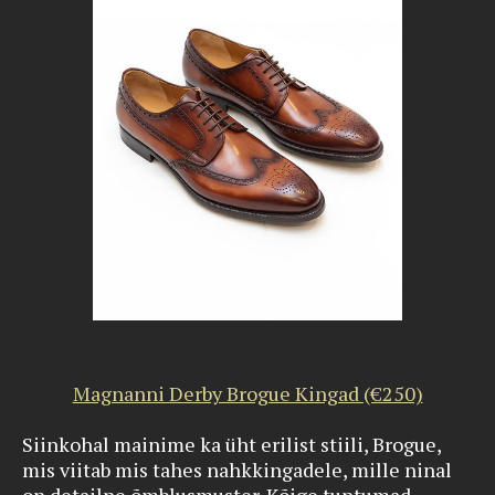
Magnanni Derby Brogue Kingad (€250)
Siinkohal mainime ka üht erilist stiili, Brogue,
mis viitab mis tahes nahkkingadele, mille ninal