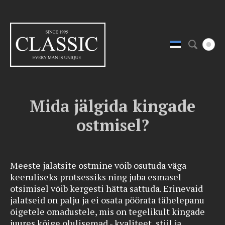
Mida jälgida kingade
ostmisel?
Meeste jalatsite ostmine võib osutuda väga
keeruliseks protsessiks ning juba esmasel
otsimisel võib kergesti hätta sattuda. Erinevaid
jalatseid on palju ja ei osata pöörata tähelepanu
õigetele omadustele, mis on tegelikult kingade
juures kõige olulisemad - kvaliteet, stiil ja