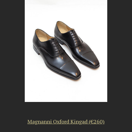
Magnanni Oxford Kingad (€260)