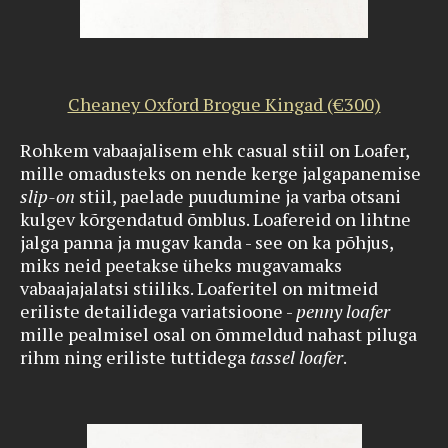
Cheaney Oxford Brogue Kingad (€300)
Rohkem vabaajalisem ehk casual stiil on Loafer,
mille omadusteks on nende kerge jalgapanemise
slip-on
stiil, paelade puudumine ja varba otsani
kulgev kõrgendatud õmblus. Loafereid on lihtne
jalga panna ja mugav kanda - see on ka põhjus,
miks neid peetakse üheks mugavamaks
vabaajajalatsi stiiliks. Loaferitel on mitmeid
eriliste detailidega variatsioone -
penny loafer
mille pealmisel osal on õmmeldud nahast piluga
rihm ning eriliste tuttidega
tassel loafer
.