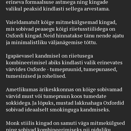
erineva formaalsuse astmega ning kingade
valikul peaksid kindlasti sellega arvestama.
Vaieldamatult kõige mitmekülgsemad kingad,
mis sobivad peaaegu kõigi riietusstiilidega on
Oxfordi kingad. Neid hinnatakse tänu nende ajatu
ja minimalistliku väljanägemise tõttu.
Igapäevasel kandmisel on riietusega
kombineerimisel abiks kindlasti valik erinevates
värvides Oxforde - tumepruunid, tumepunased,
tumesinised ja rohelised.
Ametlikumas ärikeskkonnas on kõige sobivamad
värvid must või tumepruun koos tumedate
sokkidega. Ja lõpuks, mustad lakknahaga Oxfordid
sobivad ideaalselt smokinguga kandmiseks.
Monk stiilis kingad on samuti väga mitmekülgsed
ning sobivad kombineerimiseks nii piduliku