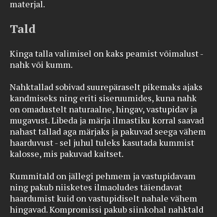
materjal.
Tald
Kinga talla valimisel on kaks peamist võimalust -
nahk või kumm.
Nahktallad sobivad suurepäraselt pikemaks ajaks
kandmiseks ning eriti siseruumides, kuna nahk
on omadustelt naturaalne, hingav, vastupidav ja
mugavust. Libeda ja märja ilmastiku korral saavad
nahast tallad aga märjaks ja pakuvad seega vähem
haarduvust - sel juhul tuleks kasutada kummist
kalosse, mis pakuvad kaitset.
Kummitald on jällegi pehmem ja vastupidavam
ning pakub niisketes ilmaoludes täiendavat
haardumist kuid on vastupidiselt nahale vähem
hingavad. Kompromissi pakub siinkohal nahktald