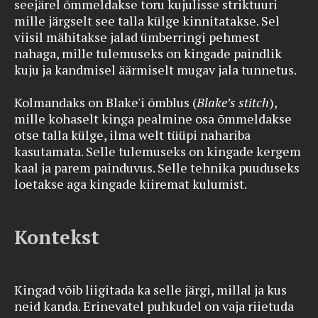
seejärel õmmeldakse toru kujulisse striktuuri
mille järgselt see talla külge kinnitatakse. Sel
viisil mähitakse jalad ümberringi pehmest
nahaga, mille tulemuseks on kingade paindlik
kuju ja kandmisel äärmiselt mugav jala tunnetus.
Kolmandaks on Blake'i õmblus (
Blake’s stitch
),
mille kohaselt kinga pealmine osa õmmeldakse
otse talla külge, ilma welt tüüpi nahariba
kasutamata. Selle tulemuseks on kingade kergem
kaal ja parem painduvus. Selle tehnika puuduseks
loetakse aga kingade kiiremat kulumist.
Kontekst
Kingad võib liigitada ka selle järgi, millal ja kus
neid kanda. Erinevatel puhkudel on vaja riietuda