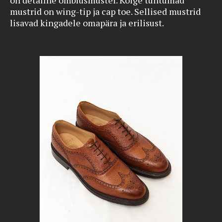
on detailne õmblusmuster. Kõige tuntumad
mustrid on wing-tip ja cap toe. Sellised mustrid
lisavad kingadele omapära ja erilisust.